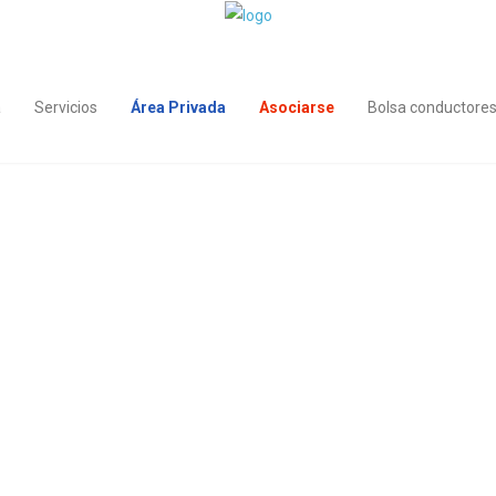
a
Servicios
Área Privada
Asociarse
Bolsa conductore
sarios del
Carretera de