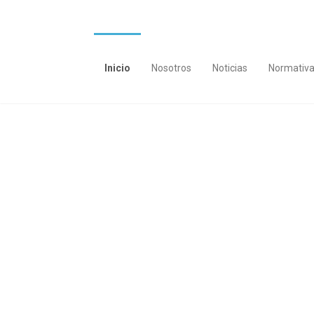
Inicio
Nosotros
Noticias
Normativ
ATRANSMERCO
Asociación Provincial de Empre
Transporte de Mercancías por 
Córdoba